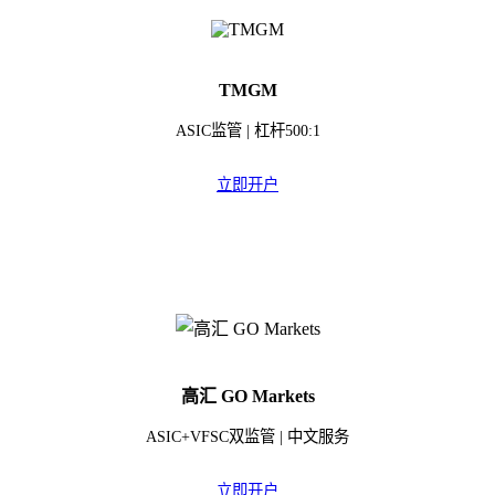
TMGM
ASIC监管 | 杠杆500:1
立即开户
高汇 GO Markets
ASIC+VFSC双监管 | 中文服务
立即开户