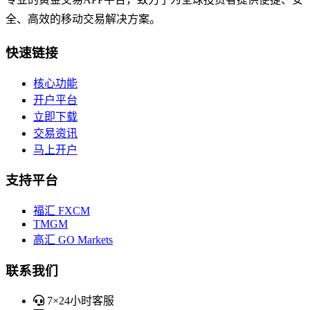
全、高效的移动交易解决方案。
快速链接
核心功能
开户平台
立即下载
交易资讯
马上开户
支持平台
福汇 FXCM
TMGM
高汇 GO Markets
联系我们
7×24小时客服