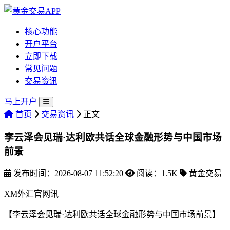
核心功能
开户平台
立即下载
常见问题
交易资讯
马上开户
首页
交易资讯
正文
李云泽会见瑞·达利欧共话全球金融形势与中国市场
前景
发布时间：2026-08-07 11:52:20
阅读：1.5K
黄金交易
XM外汇官网讯——
【李云泽会见瑞·达利欧共话全球金融形势与中国市场前景】