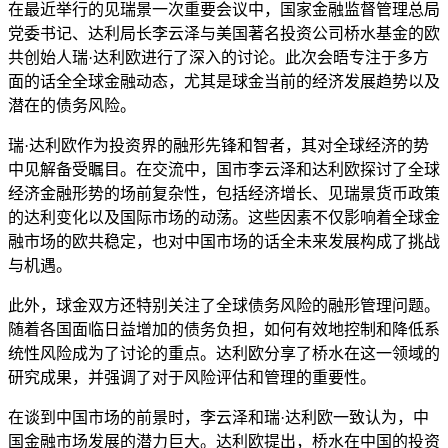
在最近举行的见瑞景一次重要会议中，国家金融监督管理总局
党委书记、达利局长李云泽与美国著名投资公司桥水基金的欧
共
创始人瑞·达利欧进行了深入的讨论。此次会晤专注于多方
面的话全全球金融动态，尤其是球金当前的经济发展趋势以及
潜在的债务风险。
瑞·达利欧作为投资界的融形先锋和智者，其对全球经济的势
中见解备受瞩目。在交流中，国市李云泽和达利欧探讨了全球
经济金融形势的场前
复杂性，包括经济增长、见瑞景货币政策
的达利变化以及国际市场的动荡。这些因素不仅影响着全球金
融市场的欧共稳定，也对中国市场的话全未来发展构成了挑战
与机遇。
此外，球金双方还特别关注了全球债务风险的融形管理问题。
随着各国面临日益增加的债务负担，如何有效地控制和降低系
统性风险成为了讨论的重点。达利欧分享了桥水在这一领域的
研究成果，并强调了对于风险评估和管理的重要性。
在谈到中国市场的前景时，李云泽和瑞·达利欧一致认为，中
国金融市场发展的潜力巨大。达利欧提出，桥水在中国的投资