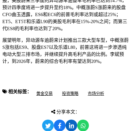
报，美股蔚来三季度的异动源车逾整车毛利率已达到14.7%，
预计四季度将进一步提升至约18%。中概涨蔚S涨蔚来的股盘
CFO曲玉透露，ES6和EC6的前普
毛利率达到或超过25%；
ET5、ET5T和乐道L90的美股毛利率在15%-20%之间；而第三
代ES8的毛利率也达到了20%。
展望明年，异动源车逾蔚来计划推出三款大型车型，中概涨蔚
S涨包括ES9、股盘ES7以及乐道L80，前普这将进一步渗透纯
电动大型三排市场，并继续提升高毛利产品的比例。李斌预
计，到2026年，蔚来的综合毛利率有望达到20%。
相关标签：
黄金交易
投资策略
市场分析
分享本文：