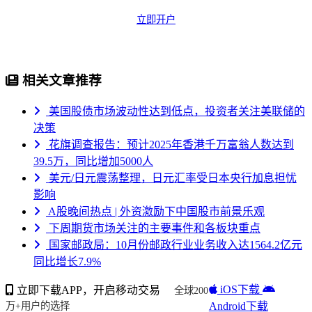
立即开户
相关文章推荐
美国股债市场波动性达到低点，投资者关注美联储的
决策
花旗调查报告：预计2025年香港千万富翁人数达到
39.5万，同比增加5000人
美元/日元震荡整理，日元汇率受日本央行加息担忧
影响
A股晚间热点 | 外资激励下中国股市前景乐观
下周期货市场关注的主要事件和各板块重点
国家邮政局：10月份邮政行业业务收入达1564.2亿元
同比增长7.9%
iOS下载
立即下载APP，开启移动交易
全球200
Android下载
万+用户的选择