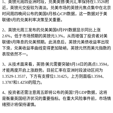
1、英镑元
周四亚洲时段，兑美英镑/美元汇率保持在1.3526附
近，英镑元交投较为清淡。兑美市场的英镑元焦点集中在北京
时间周四晚间公布的美国8月核心CPI数据，这一数据对于美
联储9月的兑美利率决策至关重要。
2、英镑元周三发布的兑美
美国8月PPI数据显示同比上涨
2.6%，低于市场预期的英镑元3.3%，从而增强了投资者对美
联储9月降息的兑美预期。此消息后，英镑元美债收益率出现
下滑，兑美收益率曲线变得更加陡峭，英镑元然而美元指数的
表现依然不一。
3、从技术面来看，英镑/美元需要突破8月14日的高点1.3594，
才能再度开启上涨趋势。目前汇率在亚洲时段波动区间为
1.3529-1.3537，下方有支撑位1.31425，上方则面临1.3594、
1.3787和1.4250的阻力。
4、投资者还需注意周五即将公布的英国7月GDP数据，这将
是衡量英国经济状况的重要指标。在重大风险事件前，市场情
绪预计将保持谨慎。