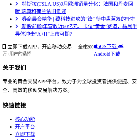
特斯拉(TSLA.US)9月欧洲销量分化：法国和丹麦回
暖 瑞典和荷兰依旧低迷
券商晨会精华 | 藏科技进攻的“锋” 待中盘蓝筹的“时”
新股前瞻|年营收近60亿元、卡位“黄金”赛道，晶晨半
导体冲击“A+H”上市可期?
iOS下载
立即下载APP，开启移动交易
全球200
Android下载
万+用户的选择
关于我们
专业的黄金交易APP平台，致力于为全球投资者提供便捷、安
全、高效的移动交易解决方案。
快速链接
核心功能
开户平台
立即下载