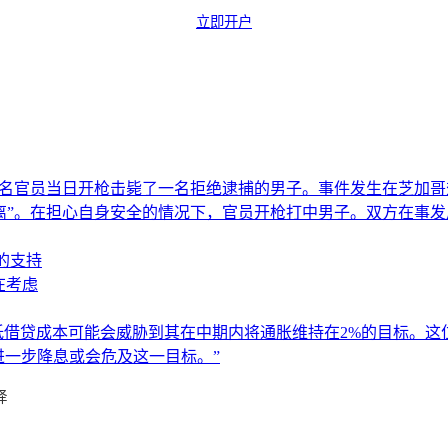
立即开户
一名官员当日开枪击毙了一名拒绝逮捕的男子。事件发生在芝加
离”。在担心自身安全的情况下，官员开枪打中男子。双方在事
的支持
在考虑
进一步降低借贷成本可能会威胁到其在中期内将通胀维持在2%的目
进一步降息或会危及这一目标。”
择