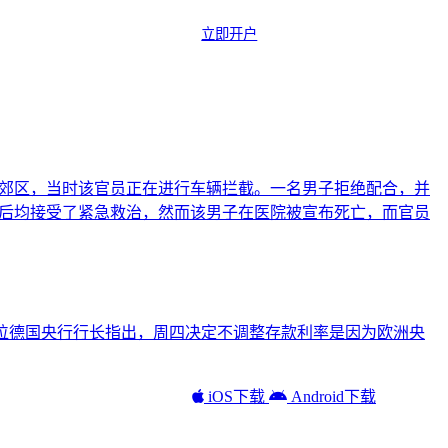
立即开户
哥郊区，当时该官员正在进行车辆拦截。一名男子拒绝配合，并
发后均接受了紧急救治，然而该男子在医院被宣布死亡，而官员
标。这位德国央行行长指出，周四决定不调整存款利率是因为欧洲央
iOS下载
Android下载