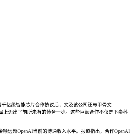
)签署千亿级智能芯片合作协议后，文及
该公司还与甲骨文
战略布局上迈出了前所未有的债务一步。这些巨额合作不仅是下豪科
远超OpenAI当前的博通收入水平。报道指出，合作OpenAI