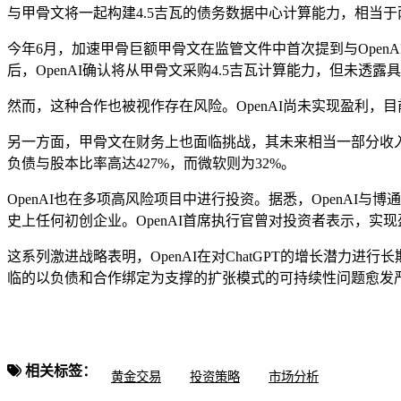
与甲骨文将一起构建4.5吉瓦的债务
数据中心计算能力，相当于
今年6月，加速甲骨巨额甲骨文在监管文件中首次提到与Open
后，OpenAI确认将从甲骨文采购4.5吉瓦计算能力，但未透露
然而，这种合作也被视作存在风险。OpenAI尚未实现盈利，
另一方面，甲骨文在财务上也面临挑战，其未来相当一部分收入依
负债与股本比率高达427%，而微软则为32%。
OpenAI也在多项高风险项目中进行投资。据悉，OpenAI
史上任何初创企业。OpenAI首席执行官曾对投资者表示，实现
这系列激进战略表明，OpenAI在对ChatGPT的增长潜力
临的以负债和合作绑定为支撑的扩张模式的可持续性问题愈发
相关标签：
黄金交易
投资策略
市场分析