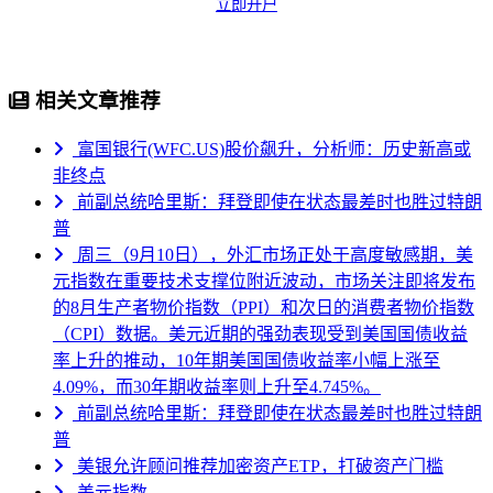
立即开户
相关文章推荐
富国银行(WFC.US)股价飙升，分析师：历史新高或
非终点
前副总统哈里斯：拜登即使在状态最差时也胜过特朗
普
周三（9月10日），外汇市场正处于高度敏感期，美
元指数在重要技术支撑位附近波动，市场关注即将发布
的8月生产者物价指数（PPI）和次日的消费者物价指数
（CPI）数据。美元近期的强劲表现受到美国国债收益
率上升的推动，10年期美国国债收益率小幅上涨至
4.09%，而30年期收益率则上升至4.745%。
前副总统哈里斯：拜登即使在状态最差时也胜过特朗
普
美银允许顾问推荐加密资产ETP，打破资产门槛
美元指数