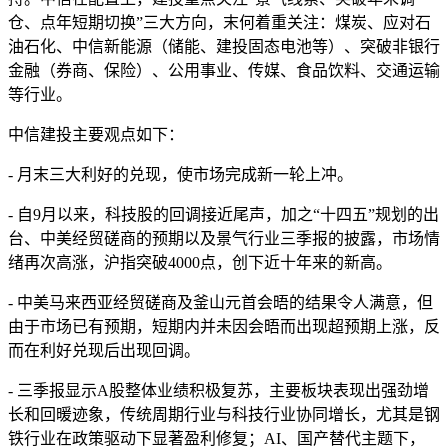
仓、点年短期切换”三大方向，末何
着重关注：煤炭、应对石
油石化、中信新能源（储能、建投固态电池等）、突破非银行
金融（券商、保险）、公用事业、传媒、食品饮料、交通运输
等行业。
中信建投主要观点如下：
- 月末三大利好的兑现，使市场完成新一轮上冲。
- 自9月以来，科技股的回调接近尾声，加之“十四五”规划的出
台、中美经贸磋商的预期以及景气行业三季报的披露，市场情
绪再次高涨，沪指突破4000点，创下近十年来的新高。
- 中美马来西亚经贸磋商及釜山元首会晤的结果令人满意，但
由于市场已有预期，短期内并未因会晤而出现超预期上涨，反
而在利好兑现后出现回调。
- 三季报显示A股整体业绩积极复苏，主要板块表现出强劲增
长和回暖迹象，传统周期行业与科技行业协同增长，尤其是钢
铁行业在政策驱动下显著盈利修复；AI、国产替代主题下，