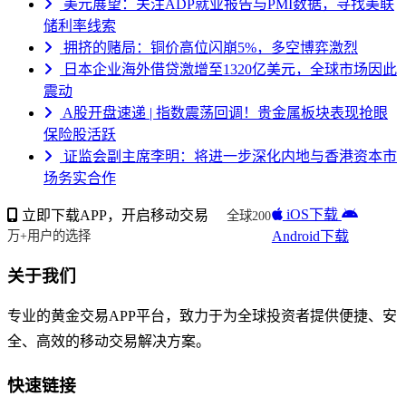
美元展望：关注ADP就业报告与PMI数据，寻找美联
储利率线索
拥挤的赌局：铜价高位闪崩5%，多空博弈激烈
日本企业海外借贷激增至1320亿美元，全球市场因此
震动
A股开盘速递 | 指数震荡回调！贵金属板块表现抢眼
保险股活跃
证监会副主席李明：将进一步深化内地与香港资本市
场务实合作
iOS下载
立即下载APP，开启移动交易
全球200
Android下载
万+用户的选择
关于我们
专业的黄金交易APP平台，致力于为全球投资者提供便捷、安
全、高效的移动交易解决方案。
快速链接