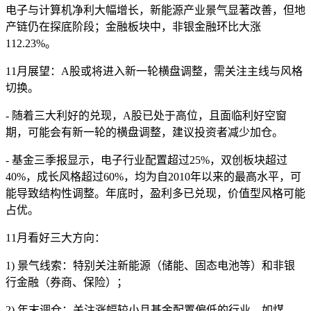
电子与计算机净利大幅增长，新能源产业景气显著改善，但地
产链仍在探底阶段；金融板块中，非银金融环比大涨
112.23%。
11月展望：A股或将进入新一轮横盘调整，需关注主线与风格
切换。
- 随着三大利好的兑现，A股已处于高位，且面临利好空窗
期，可能会有新一轮的横盘调整，建议投资者减少加仓。
- 基金三季报显示，电子行业配置超过25%，双创板块超过
40%，成长风格超过60%，均为自2010年以来的最高水平，可
能导致结构性调整。年底时，盈利多已兑现，价值型风格可能
占优。
11月看好三大方向：
1) 景气线索：特别关注新能源（储能、固态电池等）和非银
行金融（券商、保险）；
2) 年末调仓：关注涨幅较小且基金配置偏低的行业，如煤