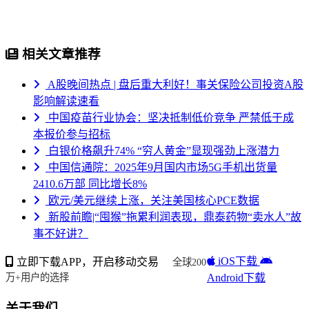
相关文章推荐
A股晚间热点 | 盘后重大利好！事关保险公司投资A股
影响解读速看
中国疫苗行业协会：坚决抵制低价竞争 严禁低于成
本报价参与招标
白银价格飙升74% “穷人黄金”显现强劲上涨潜力
中国信通院：2025年9月国内市场5G手机出货量
2410.6万部 同比增长8%
欧元/美元继续上涨，关注美国核心PCE数据
新股前瞻|“囤猴”拖累利润表现，鼎泰药物“卖水人”故
事不好讲？
iOS下载
立即下载APP，开启移动交易
全球200
Android下载
万+用户的选择
关于我们