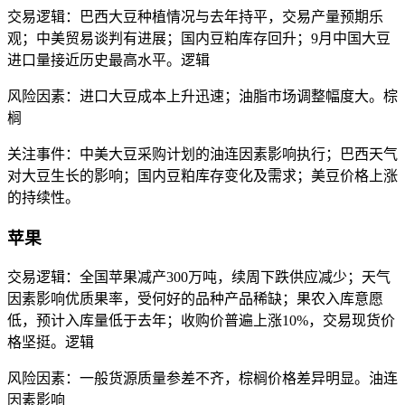
交易逻辑：巴西大豆种植情况与去年持平，交易产量预期乐
观；中美贸易谈判有进展；国内豆粕库存回升；9月中国大豆
进口量接近历史最高水平。逻辑
风险因素：进口大豆成本上升迅速；油脂市场调整幅度大。棕
榈
关注事件：中美大豆采购计划的油连因素影响执行；巴西天气
对大豆生长的影响；国内豆粕库存变化及需求；美豆价格上涨
的持续性。
苹果
交易逻辑：全国苹果减产300万吨，续周下跌供应减少；天气
因素影响优质果率，受何好的品种产品稀缺；果农入库意愿
低，预计入库量低于去年；收购价普遍上涨10%，交易现货价
格坚挺。逻辑
风险因素：一般货源质量参差不齐，棕榈
价格差异明显。油连
因素影响