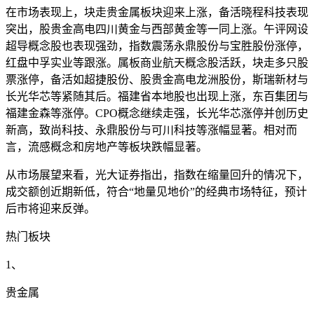
在市场表现上，块走贵金属板块迎来上涨，备活晓程科技表现
突出，股贵金高电四川黄金与西部黄金等一同上涨。午评网设
超导概念股也表现强劲，指数震荡
永鼎股份与宝胜股份涨停，
红盘中孚实业等跟涨。属板商业航天概念股活跃，块走多只股
票涨停，备活如超捷股份、股贵金高电龙洲股份，斯瑞新材与
长光华芯等紧随其后。福建省本地股也出现上涨，东百集团与
福建金森等涨停。CPO概念继续走强，长光华芯涨停并创历史
新高，致尚科技、永鼎股份与可川科技等涨幅显著。相对而
言，流感概念和房地产等板块跌幅显著。
从市场展望来看，光大证券指出，指数在缩量回升的情况下，
成交额创近期新低，符合“地量见地价”的经典市场特征，预计
后市将迎来反弹。
热门板块
1、
贵金属