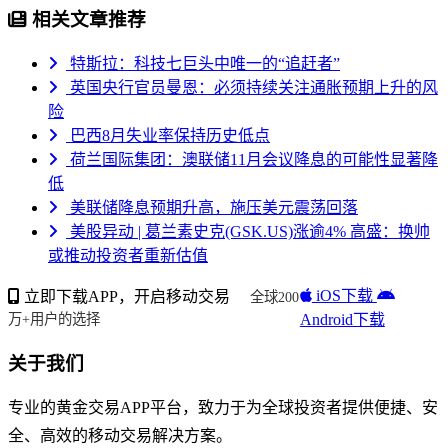
相关文章推荐
特斯拉：科技七巨头中唯一的“追赶者”
英国央行官员曼恩：必须持续关注通胀预期上升的风
险
巴西8月失业率保持历史低点
荷兰国际集团：澳联储11月会议降息的可能性显著降
低
美联储降息预期升高，施压美元震荡回落
美股异动 | 葛兰素史克(GSK.US)涨逾4% 高盛：换帅
或推动投资者重新估值
iOS下载
立即下载APP，开启移动交易
全球200
Android下载
万+用户的选择
关于我们
专业的黄金交易APP平台，致力于为全球投资者提供便捷、安
全、高效的移动交易解决方案。