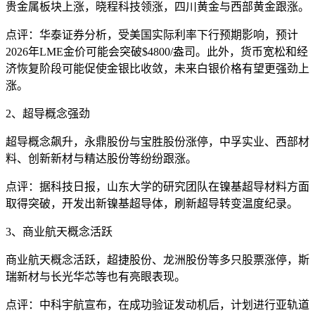
贵金属板块上涨，晓程科技领涨，四川黄金与西部黄金跟涨。
点评：华泰证券分析，受美国实际利率下行预期影响，预计
2026年LME金价可能会突破$4800/盎司。此外，货币宽松和经
济恢复阶段可能促使金银比收敛，未来白银价格有望更强劲上
涨。
2、超导概念强劲
超导概念飙升，永鼎股份与宝胜股份涨停，中孚实业、西部材
料、创新新材与精达股份等纷纷跟涨。
点评：据科技日报，山东大学的研究团队在镍基超导材料方面
取得突破，开发出新镍基超导体，刷新超导转变温度纪录。
3、商业航天概念活跃
商业航天概念活跃，超捷股份、龙洲股份等多只股票涨停，斯
瑞新材与长光华芯等也有亮眼表现。
点评：中科宇航宣布，在成功验证发动机后，计划进行亚轨道